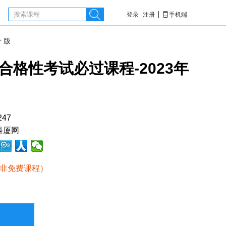

|

登录
注册
手机端
专版
合格性考试必过课程-2023年
247
科厦网
非免费课程）